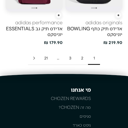
הוסף לעגלה
הוסף לעגלה
adidas performance
adidas originals
אדידס תיק כתף BOWLING
אדידס תיק גב ESSENTIALS
יוניסקס
יוניסקס
מחיר מבצע
מחיר מבצע
179.90 ₪
219.90 ₪
21
…
3
2
1
מי אנחנו
CHOZEN REWARDS
מה זה CHOZEN?
סניפים
גיפט כארד