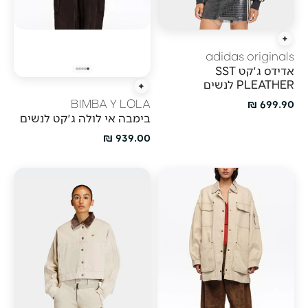
הוספה מהירה
adidas originals
אדידס ג'קט SST
PLEATHER לנשים
הוספה מהירה
מחיר מבצע
699.90 ₪
BIMBA Y LOLA
בימבה אי לולה ג'קט לנשים
מחיר מבצע
939.00 ₪