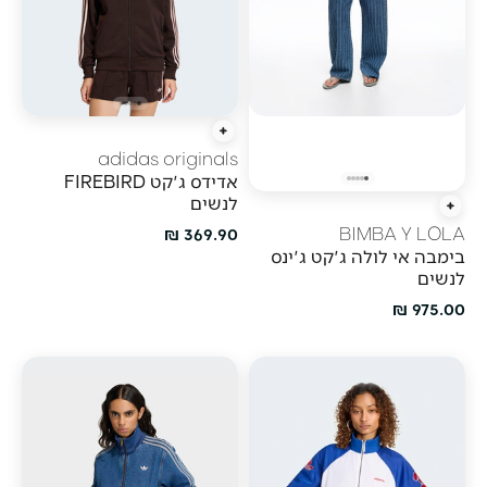
הוספה מהירה
adidas originals
אדידס ג'קט FIREBIRD
לנשים
הוספה מהירה
מחיר מבצע
369.90 ₪
BIMBA Y LOLA
בימבה אי לולה ג'קט ג'ינס
לנשים
מחיר מבצע
975.00 ₪