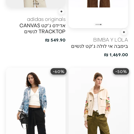
הוספה מהירה
adidas originals
אדידס ג'קט CANVAS
TRACKTOP לנשים
הוספה מהירה
מחיר מבצע
549.90 ₪
BIMBA Y LOLA
בימבה אי לולה ג'קט לנשים
מחיר מבצע
1,469.00 ₪
60%-
50%-