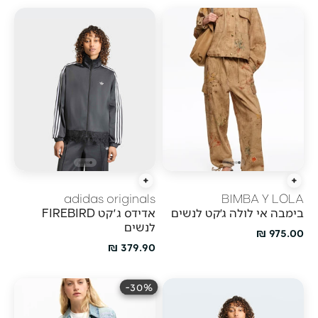
הוספה מהירה
הוספה מהירה
adidas originals
BIMBA Y LOLA
בימבה אי לולה ג׳קט לנשים
אדידס ג'קט FIREBIRD
לנשים
מחיר מבצע
975.00 ₪
מחיר מבצע
379.90 ₪
30%-