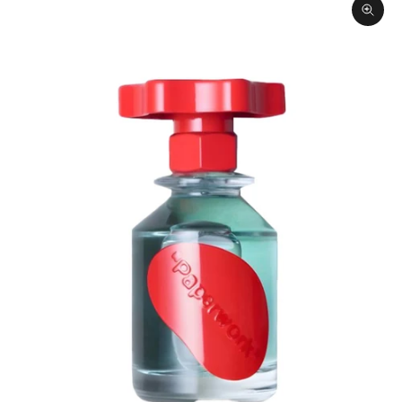
תקריב