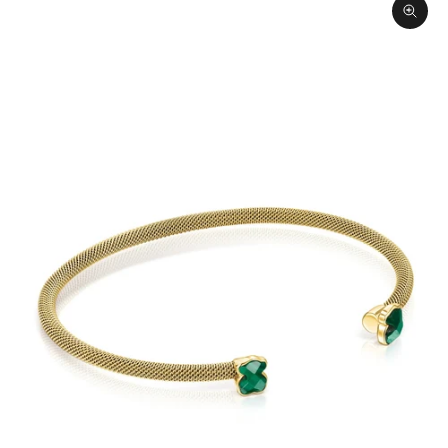
תקריב