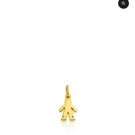
תקריב