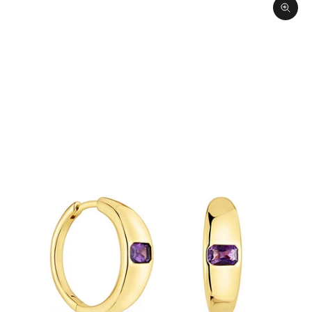
תקריב