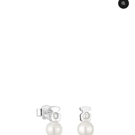
תקריב