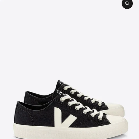
תקריב