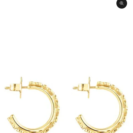
תקריב