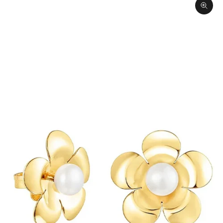
תקריב