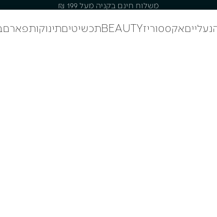
משלוח חינם בקניה מעל 199 ₪
נעליים
אקססוריז
BEAUTY
תכשיטים
תינוקות
פארם
ב