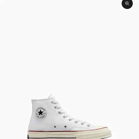
תקריב