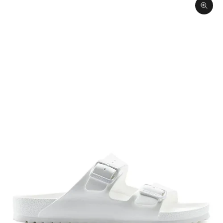
תקריב