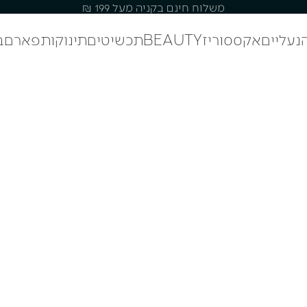
משלוח חינם בקניה מעל 199 ₪
נעליים
אקססוריז
BEAUTY
תכשיטים
תינוקות
פארם
ב