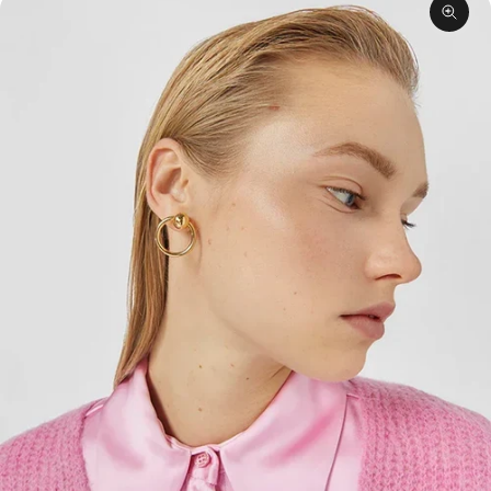
תקריב