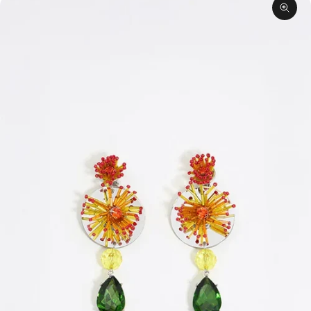
תקריב