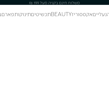
משלוח חינם בקניה מעל 199 ₪
נעליים
אקססוריז
BEAUTY
תכשיטים
תינוקות
פארם
ב