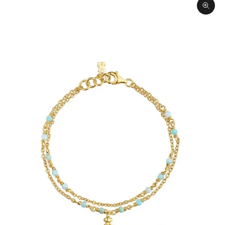
תקריב