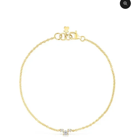
תקריב