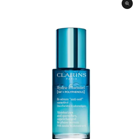
תקריב