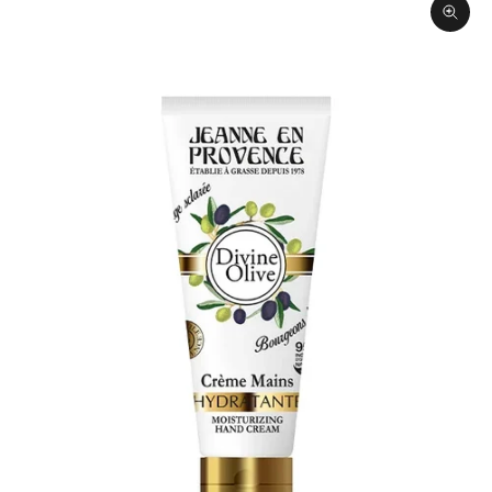
תקריב