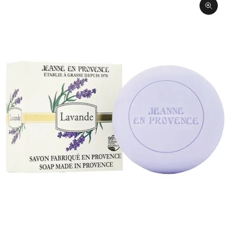
תקריב