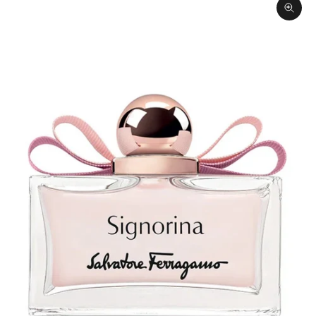
תקריב