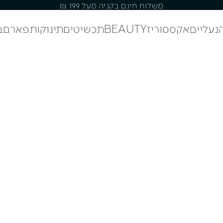
משלוח חינם בקניה מעל 199 ₪
נעליים
אקססוריז
BEAUTY
תכשיטים
תינוקות
פארם
ב