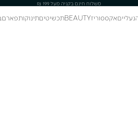
משלוח חינם בקניה מעל 199 ₪
נעליים
אקססוריז
BEAUTY
תכשיטים
תינוקות
פארם
ב