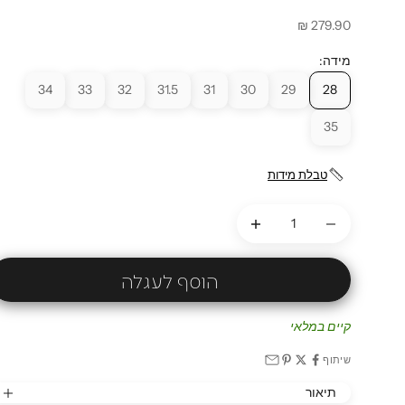
מחיר מבצע
279.90 ₪
מידה:
34
33
32
31.5
31
30
29
28
35
טבלת מידות
הקטנת הכמות
הקטנת הכמות
הוסף לעגלה
קיים במלאי
שיתוף
תיאור