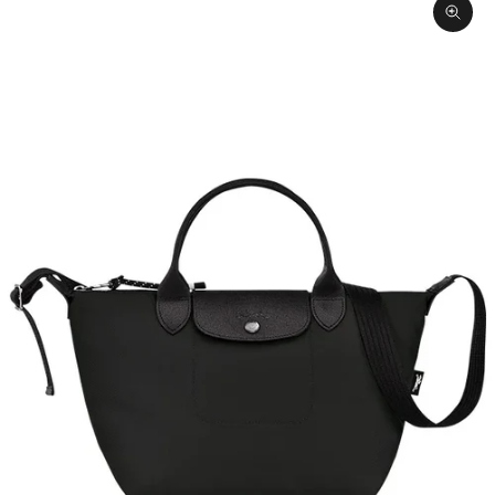
תקריב