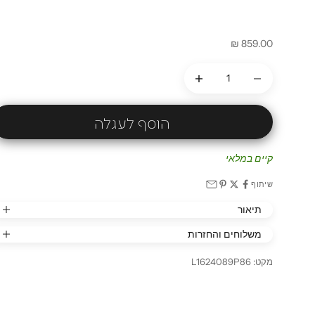
מחיר מבצע
859.00 ₪
הקטנת הכמות
הקטנת הכמות
הוסף לעגלה
קיים במלאי
שיתוף
תיאור
משלוחים והחזרות
מקט: L1624089P86