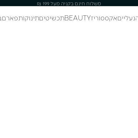
משלוח חינם בקניה מעל 199 ₪
נעליים
אקססוריז
BEAUTY
תכשיטים
תינוקות
פארם
ב