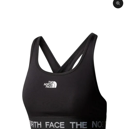
תקריב