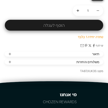
הקטנת הכמות
הקטנת הכמות
הוסף לעגלה
נותרה יחידה 1 בלבד
שיתוף
תיאור
משלוחים והחזרות
מקט: TA87JXJK3S
מי אנחנו
CHOZEN REWARDS